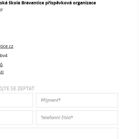
řská škola Bravantice příspěvková organizace
ky
ice.cz
bv4
jů
ti
JTE SE ZEPTAT