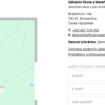
Základní škola a Mate
Malotřídní škola s pěti roční
Bravantice 144
742 81, Bravantice
Česká republika
T:
+420 601 576 955
E:
ekonomka@zsbravant
Datová schránka:
j9am
Ochrana osobních úda
Prohlášení o přístupnos
MÁTE OTÁZKY? NEBO