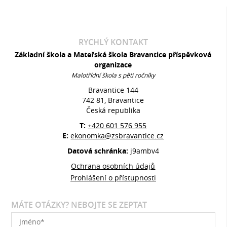
RYCHLÝ KONTAKT
Základní škola a Mateřská škola Bravantice příspěvková
organizace
Malotřídní škola s pěti ročníky
Bravantice 144
742 81, Bravantice
Česká republika
T:
+420 601 576 955
E:
ekonomka@zsbravantice.cz
Datová schránka:
j9ambv4
Ochrana osobních údajů
Prohlášení o přístupnosti
MÁTE OTÁZKY? NEBOJTE SE ZEPTAT