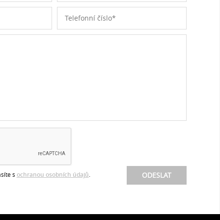
síte s
ochranou osobních údajů
.