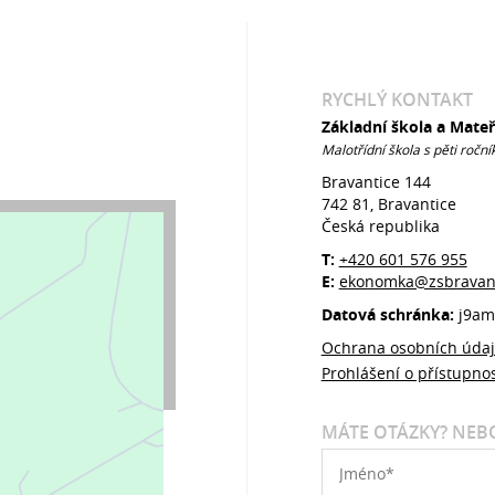
RYCHLÝ KONTAKT
Základní škola a Mate
Malotřídní škola s pěti roční
Bravantice 144
742 81, Bravantice
Česká republika
T:
+420 601 576 955
E:
ekonomka@zsbravant
Datová schránka:
j9am
Ochrana osobních úda
Prohlášení o přístupnos
MÁTE OTÁZKY? NEBO