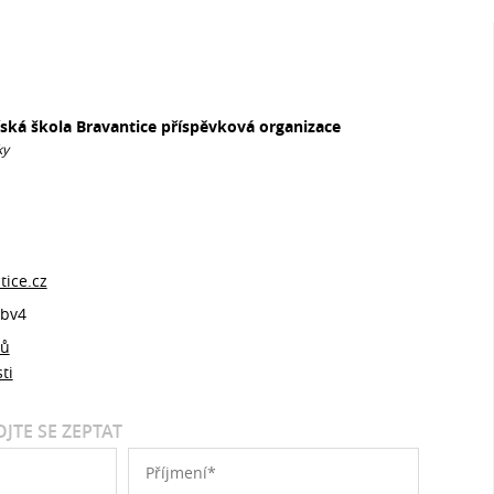
řská škola Bravantice příspěvková organizace
ky
ice.cz
bv4
jů
ti
JTE SE ZEPTAT