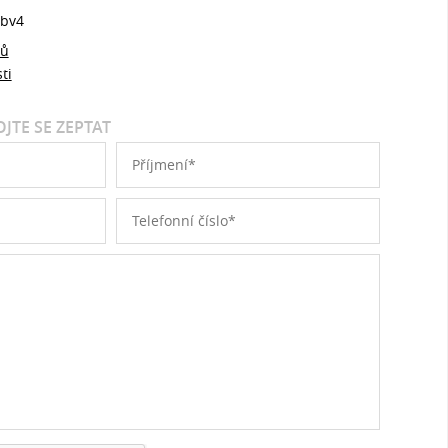
bv4
jů
ti
JTE SE ZEPTAT