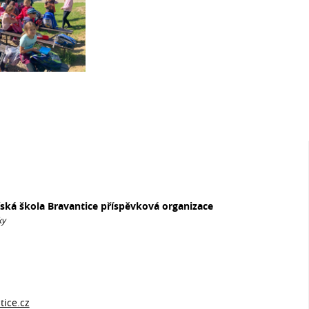
řská škola Bravantice příspěvková organizace
ky
ice.cz