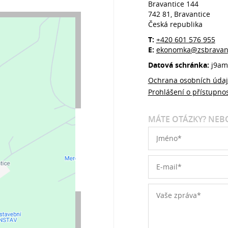
Bravantice 144
742 81, Bravantice
Česká republika
T:
+420 601 576 955
E:
ekonomka@zsbravant
Datová schránka:
j9am
Ochrana osobních úda
Prohlášení o přístupnos
MÁTE OTÁZKY? NEBO