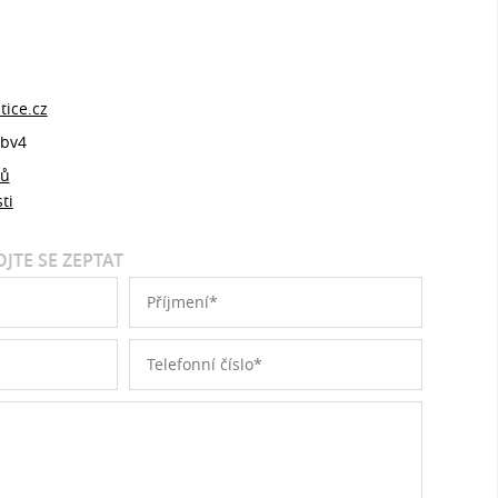
ice.cz
bv4
jů
ti
JTE SE ZEPTAT