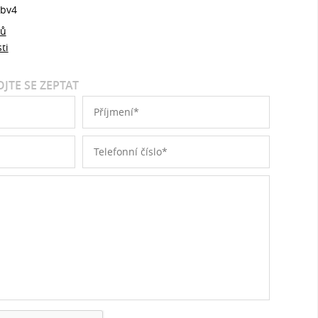
bv4
jů
ti
JTE SE ZEPTAT