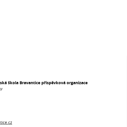
řská škola Bravantice příspěvková organizace
ky
ice.cz