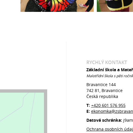
RYCHLÝ KONTAKT
Základní škola a Mate
Malotřídní škola s pěti roční
Bravantice 144
742 81, Bravantice
Česká republika
T:
+420 601 576 955
E:
ekonomka@zsbravant
Datová schránka:
j9am
Ochrana osobních úda