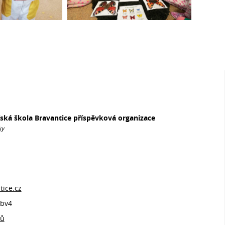
řská škola Bravantice příspěvková organizace
ky
ice.cz
bv4
jů