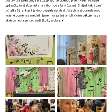
postavit se před plný sál a zazpívat navcičenou píseň. Všechny naše
zpěvačky to však zvládly na výbornou a byly úžasné. Snějně tak, i paní
učitelka Sára, která je doprovázela na klavír. Všechny si odnesly moc
krásné odměny a medaili. Jsme moc pyšné a holčičkám děkujeme za
skvělou reprezentaci naší školky a obce. ♥️