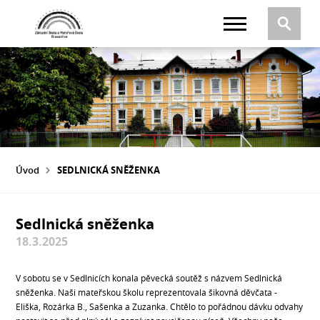
Úvod
SEDLNICKÁ SNĚŽENKA
Sedlnická sněženka
18.3.2025
V sobotu se v Sedlnicích konala pěvecká soutěž s názvem Sedlnická
sněženka. Naši mateřskou školu reprezentovala šikovná děvčata -
Eliška, Rozárka B., Sašenka a Zuzanka. Chtělo to pořádnou dávku odvahy