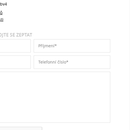
bv4
jů
ti
JTE SE ZEPTAT