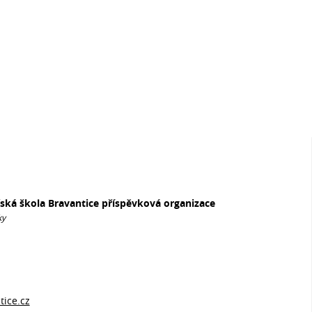
řská škola Bravantice příspěvková organizace
ky
ice.cz