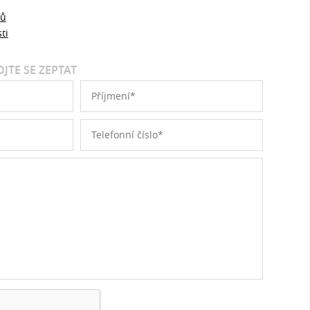
jů
ti
JTE SE ZEPTAT