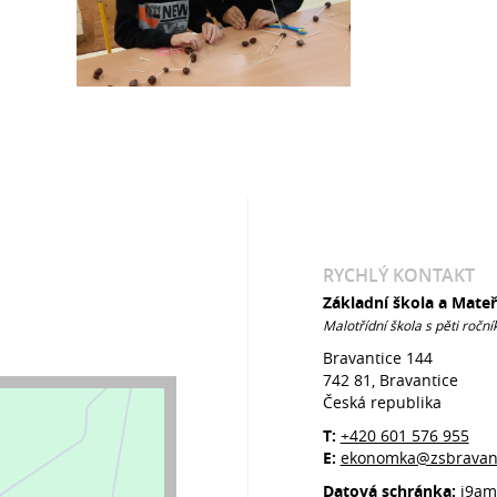
RYCHLÝ KONTAKT
Základní škola a Mate
Malotřídní škola s pěti roční
Bravantice 144
742 81, Bravantice
Česká republika
T:
+420 601 576 955
E:
ekonomka@zsbravant
Datová schránka:
j9am