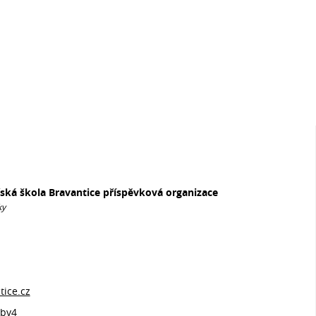
řská škola Bravantice příspěvková organizace
ky
ice.cz
bv4