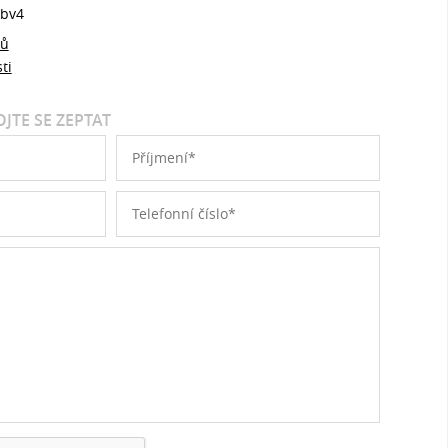
bv4
jů
ti
JTE SE ZEPTAT