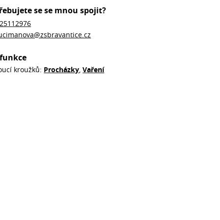
řebujete se se mnou spojit?
25112976
ucimanova@zsbravantice.cz
funkce
oucí kroužků:
Procházky
,
Vaření