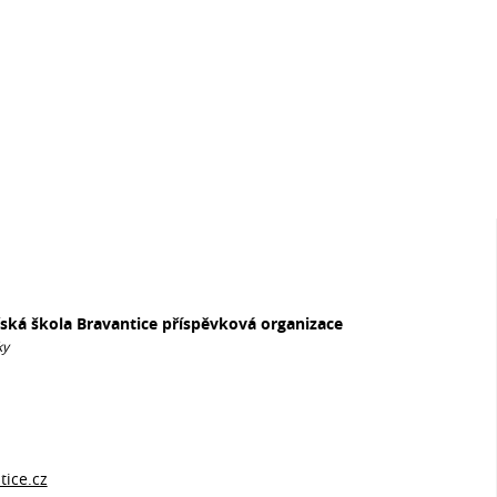
řská škola Bravantice příspěvková organizace
ky
ice.cz