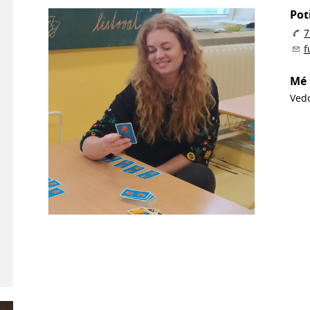
Pot
7
f
Mé 
Ved