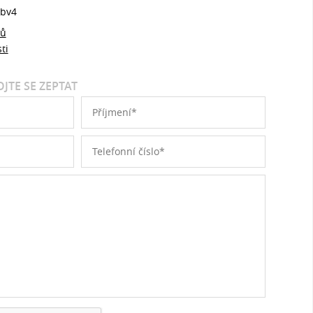
bv4
jů
ti
JTE SE ZEPTAT