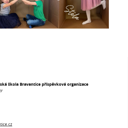
řská škola Bravantice příspěvková organizace
ky
ice.cz