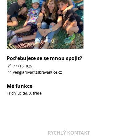
Potřebujete se se mnou spojit?
777161829
venglarova@zsbravantice.cz
Mé funkce
Třídní učitel:
3. třída
RYCHLÝ KONTAKT