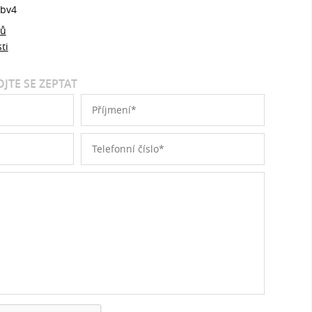
bv4
jů
ti
JTE SE ZEPTAT