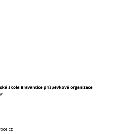
řská škola Bravantice příspěvková organizace
ky
ice.cz