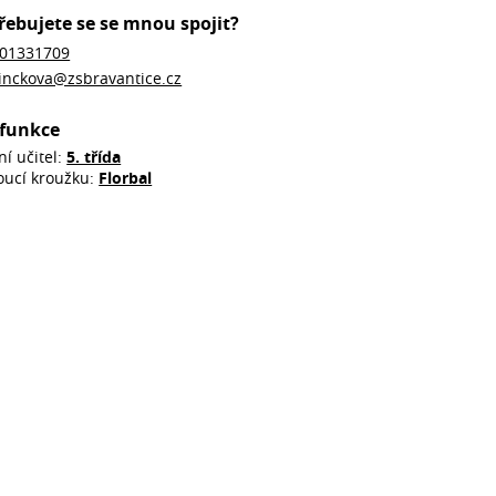
řebujete se se mnou spojit?
01331709
inckova@zsbravantice.cz
funkce
ní učitel:
5. třída
oucí kroužku:
Florbal