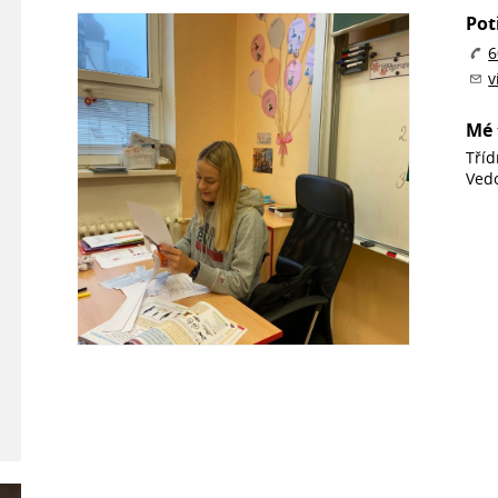
Pot
6
v
Mé 
Tříd
Ved