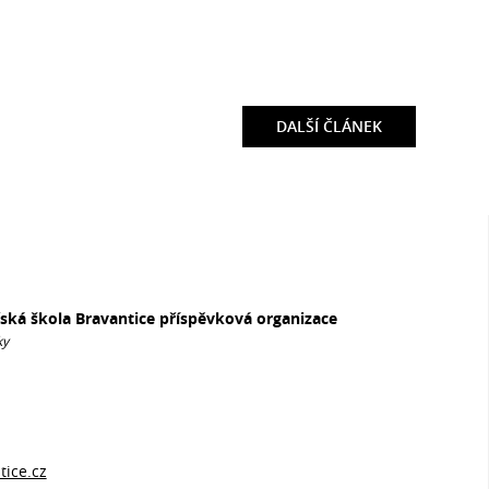
DALŠÍ
ČLÁNEK
řská škola Bravantice příspěvková organizace
ky
ice.cz