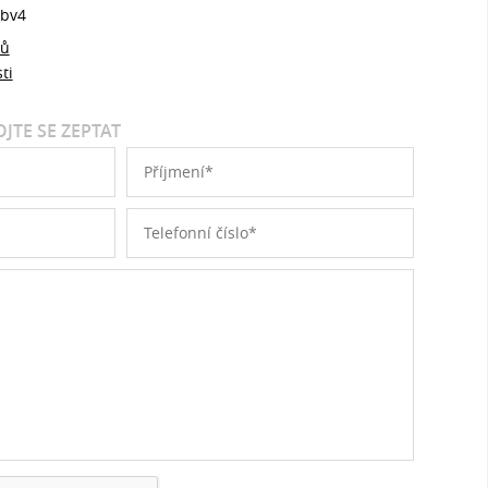
bv4
jů
ti
JTE SE ZEPTAT