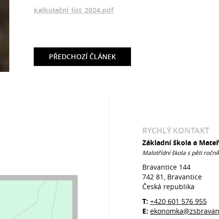
kalkulační_list_2024.pdf
PŘEDCHOZÍ
ČLÁNEK
RYCHLÝ KONTAKT
Základní škola a Mate
Malotřídní škola s pěti roční
Bravantice 144
742 81, Bravantice
Česká republika
T:
+420 601 576 955
E:
ekonomka@zsbravant